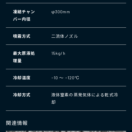
凍結チャン
φ300mm
バー内径
噴霧方式
二流体ノズル
最大原液処
15kg/h
理量
冷却温度
−10 ～ −120℃
冷却方式
液体窒素の蒸発気体による乾式冷
却
関連情報