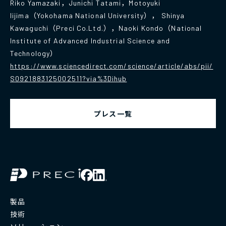
Riko Yamazaki，Junichi Tatami，Motoyuki
Iijima（Yokohama National University）， Shinya
Kawaguchi（Preci Co.Ltd.），Naoki Kondo（National
Institute of Advanced Industrial Science and
Technology）
https://www.sciencedirect.com/science/article/abs/pii/
S0921883125002511?via%3Dihub
プレス一覧
製品
技術