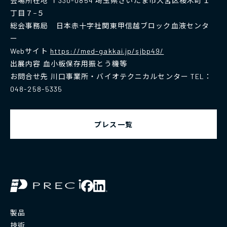
会場所在地 〒330-0854 埼玉県さいたま市大宮区桜木町１
丁目７−５
総会事務局 日本赤十字社関東甲信越ブロック血液センタ
ー
Webサイト
https://med-gakkai.jp/sjbp49/
出展内容 血小板保存用振とう機等
お問合せ先 川口事業所・バイオテクニカルセンター TEL：
048-258-5335
プレス一覧
製品
技術