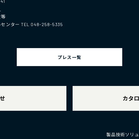
41
/
置等
 TEL 048-258-5335
プレス一覧
せ
カタ
製品
技術
ソリ