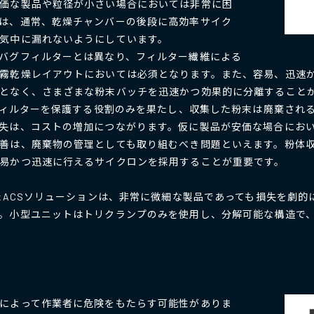
価な製品や粒径が小さい場合においては非常に困
は、通常、乾燥チャンバーの後段に高効率サイク
気中に漏れないようにしています。
バグフィルターとは異なり、フィルター繊維による
霧乾燥レイアウトにおいては必須となります。また、容易、迅速かつ
となく、さまざまな粉末バッチを迅速かつ効果的に分離すること
 フィルターを保護する役割のみを果たし、収集した粉末は廃棄され
失は、コストの増加につながります。仮に製品が安価な場合にお
善は、廃棄物の管理としても取り組むべき問題といえます。粉体
易かつ迅速に行えるサイクロンを採用することが重要です。
えたACSソリューションは、非常に微細な製品であっても損失を劇
。小型ユニットはトリクランプのみを使用し、分解可能な構造で
によって作業者に危険をもたらす可能性がありま