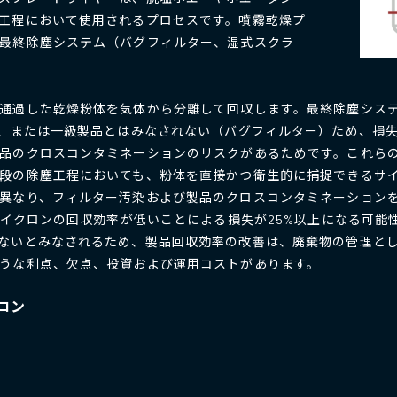
工程において使用されるプロセスです。噴霧乾燥プ
最終除塵システム（バグフィルター、湿式スクラ
通過した乾燥粉体を気体から分離して回収します。最終除塵シス
か、または一級製品とはみなされない（バグフィルター）ため、損
品のクロスコンタミネーションのリスクがあるためです。これら
段の除塵工程においても、粉体を直接かつ衛生的に捕捉できるサ
異なり、フィルター汚染および製品のクロスコンタミネーション
、サイクロンの回収効率が低いことによる損失が25%以上になる可
ないとみなされるため、製品回収効率の改善は、廃棄物の管理と
うな利点、欠点、投資および運用コストがあります。
ロン